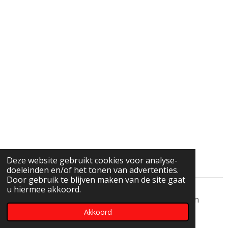
Deze website gebruikt cookies voor analyse-
doeleinden en/of het tonen van advertenties.
Door gebruik te blijven maken van de site gaat
u hiermee akkoord.
© 2018 - 2026 Landelijke Studiegroep Zwerfstenen
Akkoord
Powered by
JouwWeb