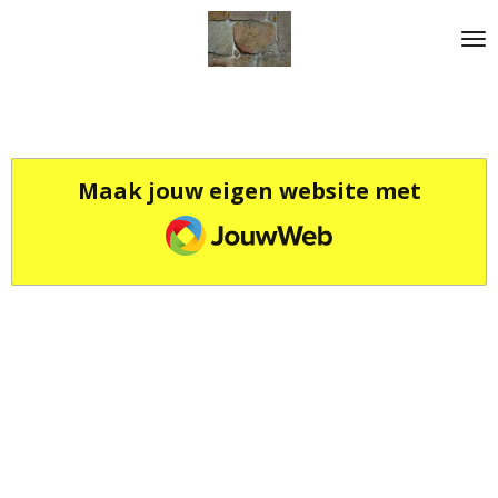
Ga
direct
naar
de
hoofdinhoud
Maak jouw eigen website met
JouwWeb