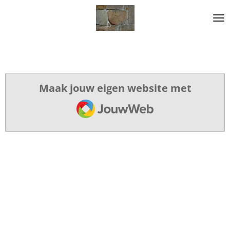
Ga
direct
naar
de
hoofdinhoud
Maak jouw eigen website met
JouwWeb